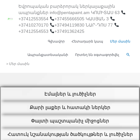
Skip
Եվրոպական բարձրորակ ներկալաքային
ապրանքներ info@pentapaint.am ԿՈՄԻՏԱՍ 63
to
+37412553554
+37455666505 ԿԱՍՅԱՆ 3
+37410270170
+37494119830 ՆԱՐ-ԴՈՍ 77
content
+37412554553
+37491362425
Գլխավոր
Հետադարձ կապ
Մեր մասին
Search
Ապրանքատեսականի
Որտեղ են օգտագործվել
>
Մեր մասին
Էմալներ և լուծիչներ
Քարի լաքեր և հատակի ներկեր
Փայտի պաշտպանիչ միջոցներ
Հատուկ նշանակության ծածկույթներ և լուծիչներ