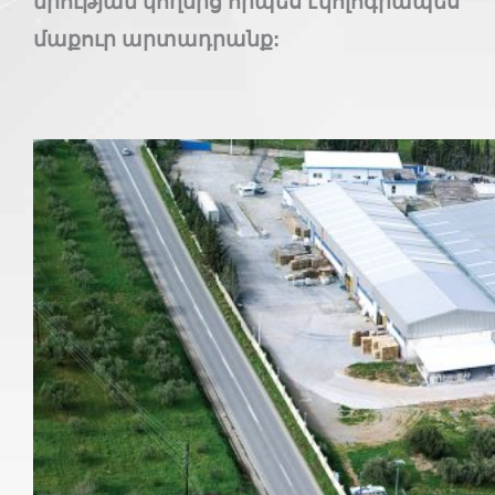
միության կողմից որպես էկոլոգիապես
մաքուր արտադրանք: