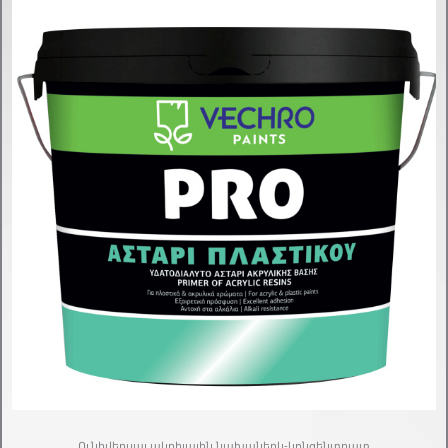
Ունիվերսալ ակրիլային նախաներկ-կոնցենտրատ