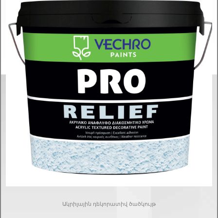
Ակրիլային դեկորատիվ ծածկույթ