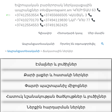
Skip
Եվրոպական բարձրորակ ներկալաքային
ապրանքներ info@pentapaint.am ԿՈՄԻՏԱՍ 63
to
+37412553554
+37455666505 ԿԱՍՅԱՆ 3
+37410270170
+37494119830 ՆԱՐ-ԴՈՍ 77
content
+37412554553
+37491362425
Գլխավոր
Հետադարձ կապ
Մեր մասին
Search
Ապրանքատեսականի
Որտեղ են օգտագործվել
>
Ապրանքատեսականի
>
Ճակատային ներկեր
Էմալներ և լուծիչներ
Քարի լաքեր և հատակի ներկեր
Փայտի պաշտպանիչ միջոցներ
Հատուկ նշանակության ծածկույթներ և լուծիչներ
Ներքին հարդարման ներկեր